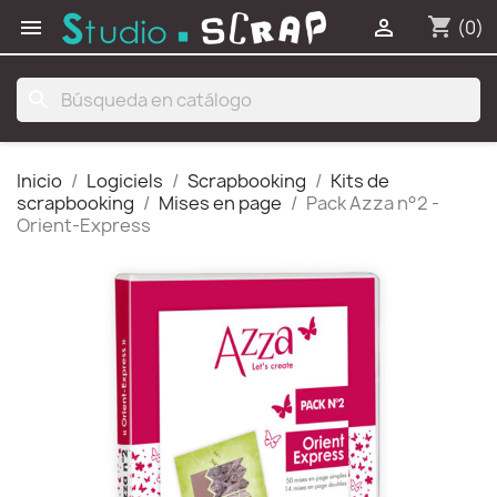
shopping_cart


(0)
search
Inicio
Logiciels
Scrapbooking
Kits de
scrapbooking
Mises en page
Pack Azza n°2 -
Orient-Express