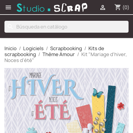
shopping_cart


(0)
search
Inicio
Logiciels
Scrapbooking
Kits de
scrapbooking
Thème Amour
Kit "Mariage d'hiver,
Noces d'été"