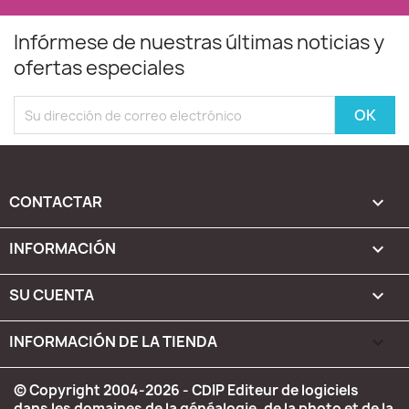
Infórmese de nuestras últimas noticias y
ofertas especiales
CONTACTAR

INFORMACIÓN

SU CUENTA

INFORMACIÓN DE LA TIENDA
keyboard_arrow_down
© Copyright 2004-2026 - CDIP Editeur de logiciels
dans les domaines de la généalogie, de la photo et de la