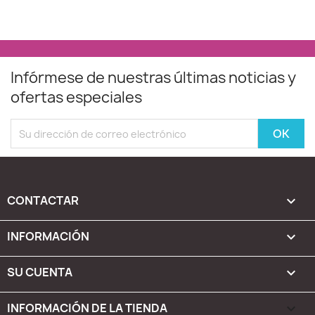
Infórmese de nuestras últimas noticias y
ofertas especiales
CONTACTAR

INFORMACIÓN

SU CUENTA

INFORMACIÓN DE LA TIENDA
keyboard_arrow_down