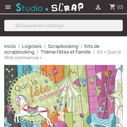
shopping_cart


(0)
search
Inicio
Logiciels
Scrapbooking
Kits de
scrapbooking
Thème Fêtes et Famille
Kit « Que la
fête commence »