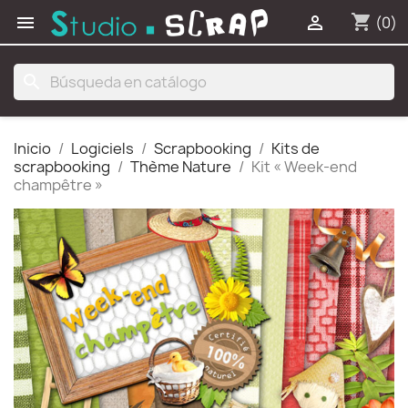
shopping_cart


(0)
search
Inicio
Logiciels
Scrapbooking
Kits de
scrapbooking
Thème Nature
Kit « Week-end
champêtre »