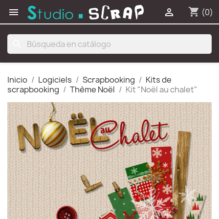
shopping_cart


(0)
search
Inicio
Logiciels
Scrapbooking
Kits de
scrapbooking
Thème Noël
Kit "Noël au chalet"