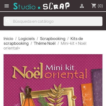
shopping_cart


(0)
search
Inicio
Logiciels
Scrapbooking
Kits de
scrapbooking
Thème Noël
Mini-kit « Noël
oriental»