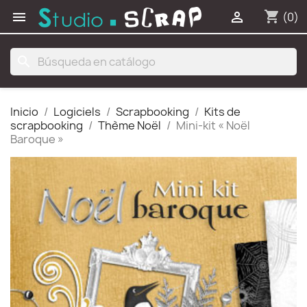
shopping_cart


(0)
search
Inicio
Logiciels
Scrapbooking
Kits de
scrapbooking
Thème Noël
Mini-kit « Noël
Baroque »