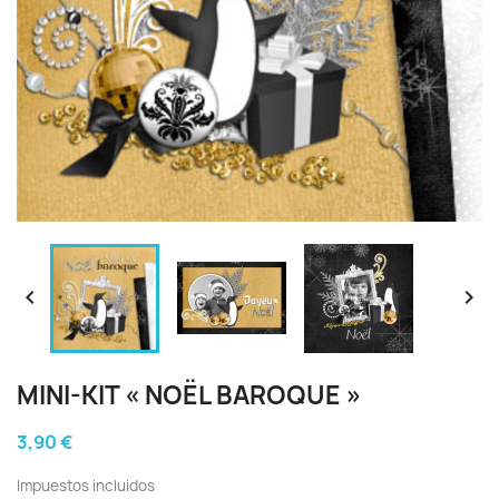


MINI-KIT « NOËL BAROQUE »
3,90 €
Impuestos incluidos