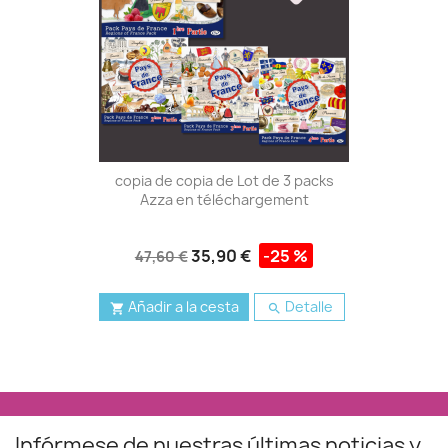
copia de copia de Lot de 3 packs
Azza en téléchargement
35,90 €
-25 %
47,60 €
Añadir a la cesta
Detalle


Infórmese de nuestras últimas noticias y