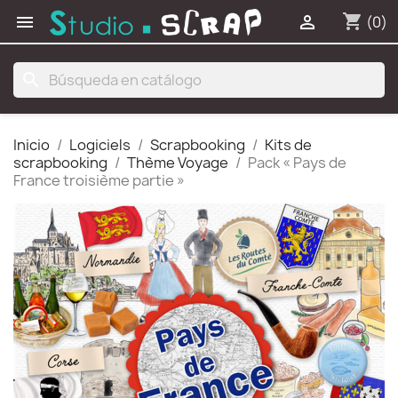
shopping_cart


(0)
search
Inicio
Logiciels
Scrapbooking
Kits de
scrapbooking
Thème Voyage
Pack « Pays de
France troisième partie »