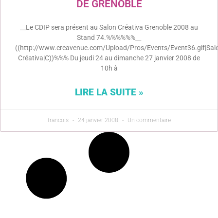
DE GRENOBLE
__Le CDIP sera présent au Salon Créativa Grenoble 2008 au
Stand 74.%%%%%%__
((http://www.creavenue.com/Upload/Pros/Events/Event36.gif|Sal
Créativa|C))%%% Du jeudi 24 au dimanche 27 janvier 2008 de
10h à
LIRE LA SUITE »
francois
24 janvier 2008
Un commentaire