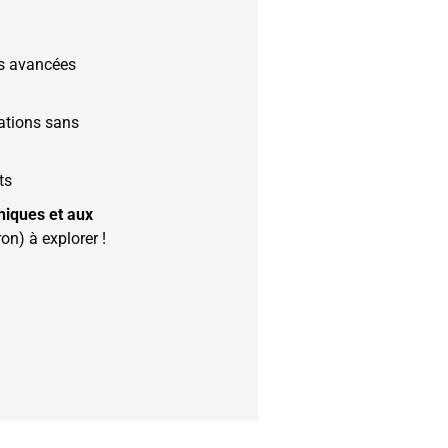
ns avancées
ations sans
ts
hiques et aux
on) à explorer !