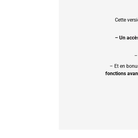
Cette versi
– Un accès
–
– Et en bonu
fonctions
avan