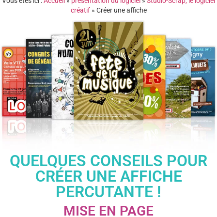
Vous êtes ici :
Accueil
»
présentation du logiciel
»
Studio-Scrap, le logiciel
créatif
»
Créer une affiche
QUELQUES CONSEILS POUR
CRÉER UNE AFFICHE
PERCUTANTE !
MISE EN PAGE