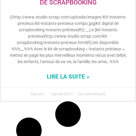
DE SCRAPBOOKING
((http://www.studio-scrap.com/uploads/images/Kit-Instants-
precieux/kit-instants-precieux-compo.jpg|Kit digital de
scrapbooking Instants précieux|R)) __Le [kit Instants
précieux|http://www.studio-scrap.com/kit-
scrapbooking/instants-precieux.html|fr] est disponible.
%%%__%%% Avec le kit de scrapbooking « Instants précieux »,
mettez en page les plus merveilleux moments vécus avec bébé,
les enfants, l’amour de sa vie, la famille, les amis…%%%
LIRE LA SUITE »
francois
7 janvier 2010
Un commentaire