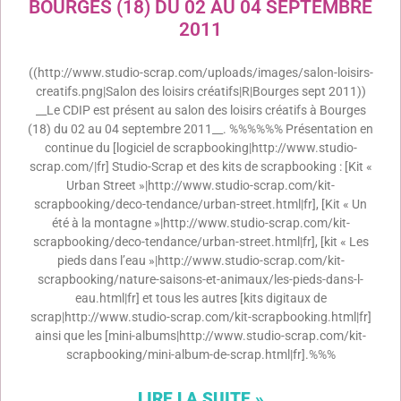
BOURGES (18) DU 02 AU 04 SEPTEMBRE
2011
((http://www.studio-scrap.com/uploads/images/salon-loisirs-
creatifs.png|Salon des loisirs créatifs|R|Bourges sept 2011))
__Le CDIP est présent au salon des loisirs créatifs à Bourges
(18) du 02 au 04 septembre 2011__. %%%%%% Présentation en
continue du [logiciel de scrapbooking|http://www.studio-
scrap.com/|fr] Studio-Scrap et des kits de scrapbooking : [Kit «
Urban Street »|http://www.studio-scrap.com/kit-
scrapbooking/deco-tendance/urban-street.html|fr], [Kit « Un
été à la montagne »|http://www.studio-scrap.com/kit-
scrapbooking/deco-tendance/urban-street.html|fr], [kit « Les
pieds dans l’eau »|http://www.studio-scrap.com/kit-
scrapbooking/nature-saisons-et-animaux/les-pieds-dans-l-
eau.html|fr] et tous les autres [kits digitaux de
scrap|http://www.studio-scrap.com/kit-scrapbooking.html|fr]
ainsi que les [mini-albums|http://www.studio-scrap.com/kit-
scrapbooking/mini-album-de-scrap.html|fr].%%%
LIRE LA SUITE »