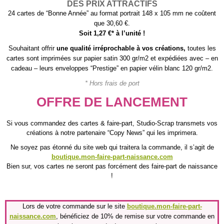
DES PRIX ATTRACTIFS
24 cartes de “Bonne Année” au format portrait 148 x 105 mm ne coûtent
que 30,60 €.
Soit 1,27 €* à l’unité !
Souhaitant offrir
une qualité irréprochable à vos créations,
toutes les
cartes sont imprimées sur papier satin 300 gr/m2 et expédiées avec – en
cadeau – leurs enveloppes “Prestige” en papier vélin blanc 120 gr/m2.
* Hors frais de port
OFFRE DE LANCEMENT
Si vous commandez des cartes & faire-part, Studio-Scrap transmets vos
créations à notre partenaire “Copy News” qui les imprimera.
Ne soyez pas étonné du site web qui traitera la commande, il s’agit de
boutique.mon-faire-part-naissance.com
Bien sur, vos cartes ne seront pas forcément des faire-part de naissance
!
Lors de votre commande sur le site
boutique.mon-faire-part-
naissance.com
, bénéficiez de 10% de remise sur votre commande en