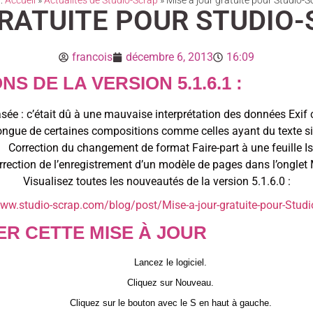
 :
Accueil
»
Actualités de Studio-Scrap
»
Mise à jour gratuite pour Studio-S
RATUITE POUR STUDIO-S
francois
décembre 6, 2013
16:09
S DE LA VERSION 5.1.6.1 :
sée : c’était dû à une mauvaise interprétation des données Exif
longue de certaines compositions comme celles ayant du texte s
Correction du changement de format Faire-part à une feuille I
rrection de l’enregistrement d’un modèle de pages dans l’onglet
Visualisez toutes les nouveautés de la version 5.1.6.0 :
www.studio-scrap.com/blog/post/Mise-a-jour-gratuite-pour-Studi
R CETTE MISE À JOUR
Lancez le logiciel.
Cliquez sur Nouveau.
Cliquez sur le bouton avec le S en haut à gauche.