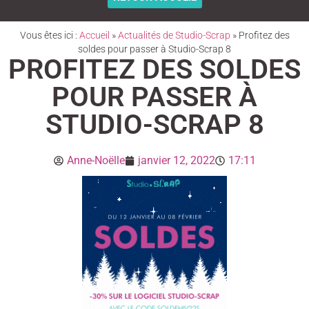
Vous êtes ici :
Accueil
»
Actualités de Studio-Scrap
»
Profitez des
soldes pour passer à Studio-Scrap 8
PROFITEZ DES SOLDES
POUR PASSER À
STUDIO-SCRAP 8
Anne-Noëlle
janvier 12, 2022
17:11