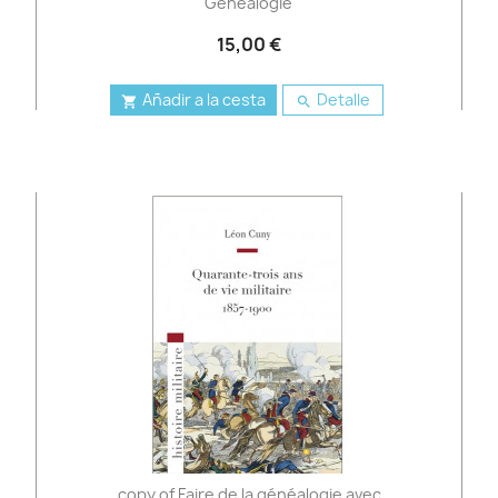
Généalogie
15,00 €
Añadir a la cesta
Detalle


copy of Faire de la généalogie avec