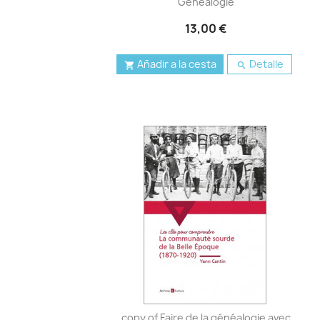
Généalogie
13,00 €
Añadir a la cesta
Detalle


copy of Faire de la généalogie avec