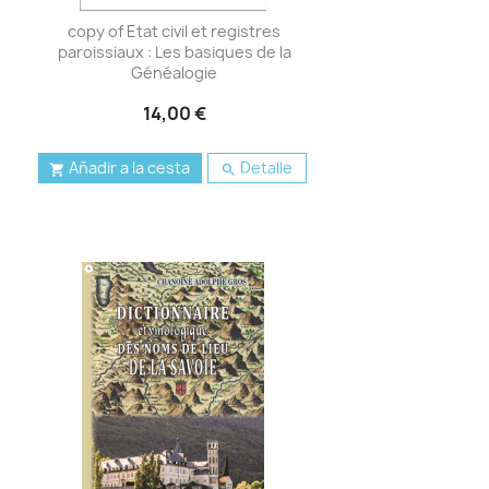
copy of Etat civil et registres
paroissiaux : Les basiques de la
Généalogie
14,00 €
Añadir a la cesta
Detalle

