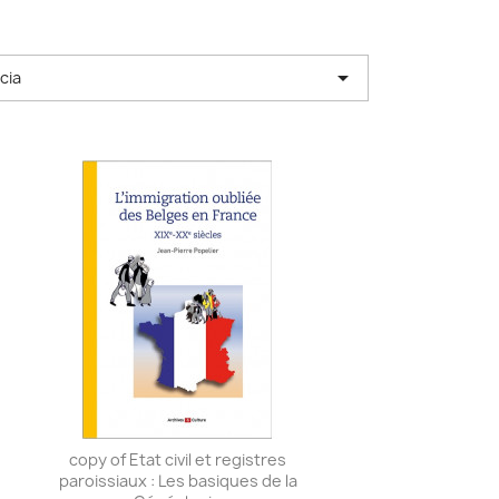

cia
copy of Etat civil et registres
paroissiaux : Les basiques de la