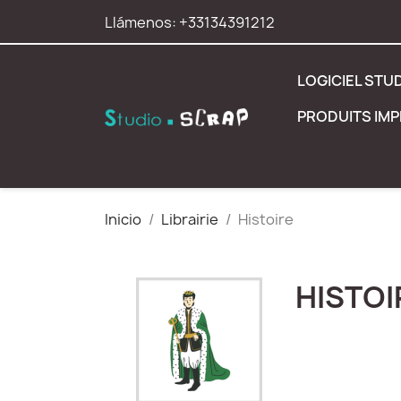
Llámenos:
+33134391212
LOGICIEL STU
PRODUITS IM
Inicio
Librairie
Histoire
HISTOI