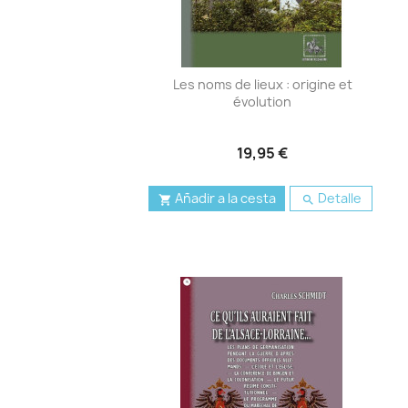
Les noms de lieux : origine et
évolution
19,95 €
Añadir a la cesta
Detalle

