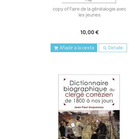
copy of Faire de la généalogie avec
les jeunes
10,00 €
Añadir a la cesta
Detalle

