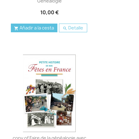
Généalogie
10,00 €
Añadir a la cesta
Detalle


copy of Faire de la généalogie avec