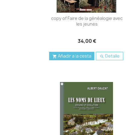
copy of Faire de la généalogie avec
les jeunes
34,00 €
Añadir a la cesta
Detalle

