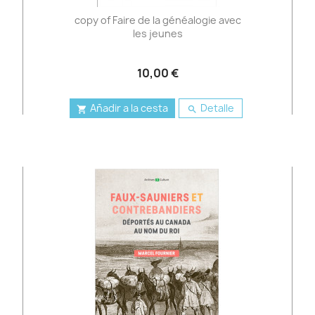
copy of Faire de la généalogie avec
les jeunes
10,00 €
Añadir a la cesta
Detalle

