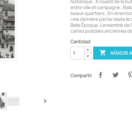
historique ; À l’ouest de la bu
entre ville et campagne ; Bal
beaux quartiers ; En directio
Une dernière partie relate le 
Belle Époque. L’ensemble de l
cartes postales anciennes d
Cantidad

AÑADIR A
Compartir
