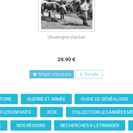
L’Auvergne d’antan
29,90 €
Añadir a la cesta
Detalle


TOIRE
GUERRE ET ARMÉE
GUIDE DE GÉNÉALOGIE
R LES ENFANTS
JEUX
COLLECTION LES ANNÉES M
E
NOS RÉGIONS
RECHERCHES A L'ETRANGER