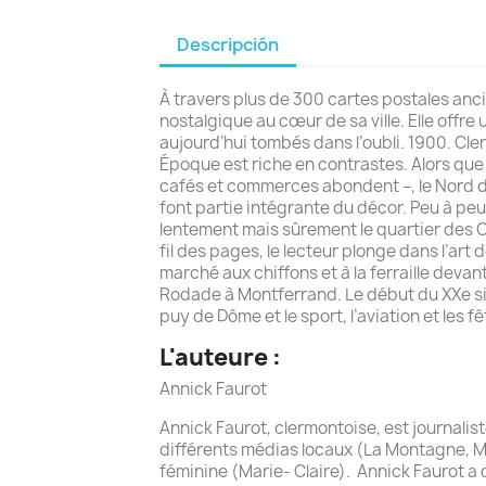
Descripción
À travers plus de 300 cartes postales anc
nostalgique au cœur de sa ville. Elle offre 
aujourd’hui tombés dans l’oubli. 1900. Cle
Époque est riche en contrastes. Alors que 
cafés et commerces abondent –, le Nord 
font partie intégrante du décor. Peu à peu
lentement mais sûrement le quartier des Ca
fil des pages, le lecteur plonge dans l’ar
marché aux chiffons et à la ferraille deva
Rodade à Montferrand. Le début du XXe sièc
puy de Dôme et le sport, l’aviation et les 
L'auteure :
Annick Faurot
Annick Faurot, clermontoise, est journalist
différents médias locaux (La Montagne, Ma
féminine (Marie- Claire). Annick Faurot a