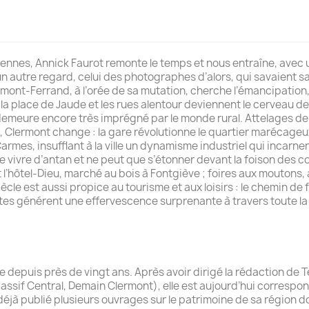
iennes, Annick Faurot remonte le temps et nous entraîne, avec
un autre regard, celui des photographes d’alors, qui savaient sais
rmont-Ferrand, à l’orée de sa mutation, cherche l’émancipation,
la place de Jaude et les rues alentour deviennent le cerveau de
demeure encore très imprégné par le monde rural. Attelages d
, Clermont change : la gare révolutionne le quartier marécageux 
rmes, insufflant à la ville un dynamisme industriel qui incarner
t de vivre d’antan et ne peut que s’étonner devant la foison des
nt l’hôtel-Dieu, marché au bois à Fontgiève ; foires aux moutons
le est aussi propice au tourisme et aux loisirs : le chemin de
fêtes générent une effervescence surprenante à travers toute la 
e depuis près de vingt ans. Après avoir dirigé la rédaction de T
ssif Central, Demain Clermont), elle est aujourd’hui correspon
 déjà publié plusieurs ouvrages sur le patrimoine de sa région