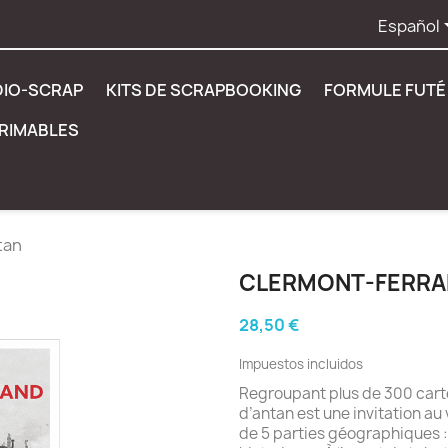
Español
DIO-SCRAP
KITS DE SCRAPBOOKING
FORMULE FUTÉ 
PRIMABLES
tan
CLERMONT-FERRA
28,50 €
Impuestos incluidos
Regroupant plus de 300 cart
d’antan est une invitation a
de 5 parties géographiques :