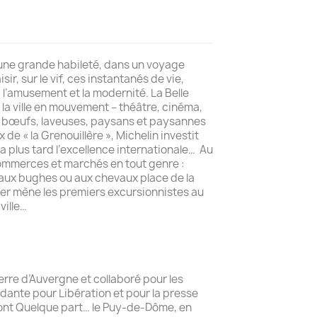
 une grande habileté, dans un voyage
ir, sur le vif, ces instantanés de vie,
 l’amusement et la modernité. La Belle
 la ville en mouvement – théâtre, cinéma,
e bœufs, laveuses, paysans et paysannes
de « la Grenouillère », Michelin investit
a plus tard l’excellence internationale… Au
 commerces et marchés en tout genre :
, aux bughes ou aux chevaux place de la
 fer mène les premiers excursionnistes au
ville…
erre d’Auvergne et collaboré pour les
dante pour Libération et pour la presse
 dont Quelque part… le Puy-de-Dôme, en