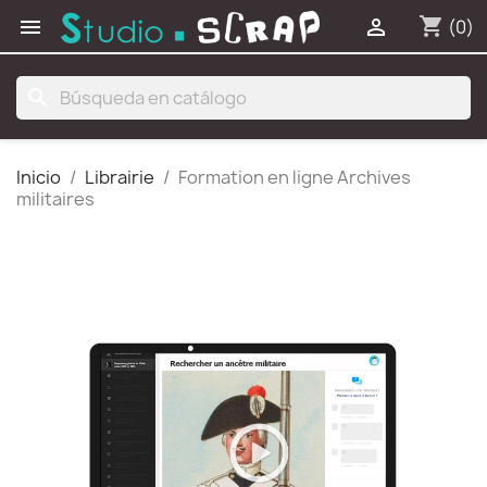
shopping_cart


(0)
search
Inicio
Librairie
Formation en ligne Archives
militaires