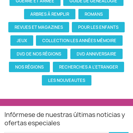
GUERRE ET ARMÉE
GUIDE DE GÉNÉALOGIE
ARBRES À REMPLIR
ROMANS
REVUES ET MAGAZINES
POUR LES ENFANTS
JEUX
COLLECTION LES ANNÉES MÉMOIRE
DVD DE NOS RÉGIONS
DVD ANNIVERSAIRE
NOS RÉGIONS
RECHERCHES A L'ETRANGER
LES NOUVEAUTES
Infórmese de nuestras últimas noticias y
ofertas especiales