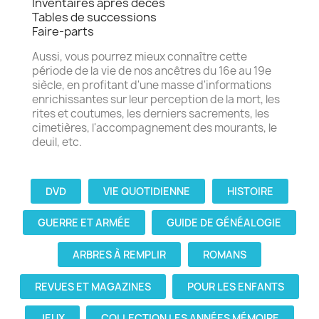
Inventaires après décès
Tables de successions
Faire-parts
Aussi, vous pourrez mieux connaître cette
période de la vie de nos ancêtres du 16e au 19e
siècle, en profitant d'une masse d'informations
enrichissantes sur leur perception de la mort, les
rites et coutumes, les derniers sacrements, les
cimetières, l'accompagnement des mourants, le
deuil, etc.
DVD
VIE QUOTIDIENNE
HISTOIRE
GUERRE ET ARMÉE
GUIDE DE GÉNÉALOGIE
ARBRES À REMPLIR
ROMANS
REVUES ET MAGAZINES
POUR LES ENFANTS
JEUX
COLLECTION LES ANNÉES MÉMOIRE