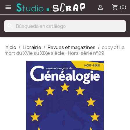
shopping_cart


(0)
search
Inicio
Librairie
Revues et magazines
copy of La
mort du XVIe au XIXe siècle - Hors-série n°29