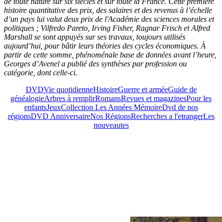
de toute nature sur six siècles et sur toute la France. Cette première
histoire quantitative des prix, des salaires et des revenus à l’échelle
d’un pays lui valut deux prix de l'Académie des sciences morales et
politiques ; Vilfredo Pareto, Irving Fisher, Ragnar Frisch et Alfred
Marshall se sont appuyés sur ses travaux, toujours utilisés
aujourd’hui, pour bâtir leurs théories des cycles économiques. À
partir de cette somme, phénoménale base de données avant l’heure,
Georges d’Avenel a publié des synthèses par profession ou
catégorie, dont celle-ci.
DVD
Vie quotidienne
Histoire
Guerre et armée
Guide de
généalogie
Arbres à remplir
Romans
Revues et magazines
Pour les
enfants
Jeux
Collection Les Années Mémoire
Dvd de nos
régions
DVD Anniversaire
Nos Régions
Recherches a l'etranger
Les
nouveautes