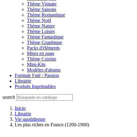
Thème Vintage
Thème Saisons
Thème Romantique
Thème Noël
Thème Nature
Thème Loisirs
Thème Fantastique
Thème Graphique
Packs d'éléments
Mises en page
Thème Cuisine
Mini-Kits
Modèles d'abums
Formule Futé / Passion
Librairie
Produits Imprimables
search
Inicio
Librairie
Vie quotidienne
Les plus riches en France (1200-1900)