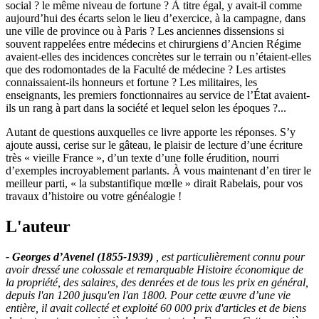
social ? le même niveau de fortune ? À titre égal, y avait-il comme
aujourd’hui des écarts selon le lieu d’exercice, à la campagne, dans
une ville de province ou à Paris ? Les anciennes dissensions si
souvent rappelées entre médecins et chirurgiens d’Ancien Régime
avaient-elles des incidences concrètes sur le terrain ou n’étaient-elles
que des rodomontades de la Faculté de médecine ? Les artistes
connaissaient-ils honneurs et fortune ? Les militaires, les
enseignants, les premiers fonctionnaires au service de l’État avaient-
ils un rang à part dans la société et lequel selon les époques ?...
Autant de questions auxquelles ce livre apporte les réponses. S’y
ajoute aussi, cerise sur le gâteau, le plaisir de lecture d’une écriture
très « vieille France », d’un texte d’une folle érudition, nourri
d’exemples incroyablement parlants. À vous maintenant d’en tirer le
meilleur parti, « la substantifique mœlle » dirait Rabelais, pour vos
travaux d’histoire ou votre généalogie !
L'auteur
- Georges d’Avenel (1855-1939)
, est particulièrement connu pour
avoir dressé une colossale et remarquable Histoire économique de
la propriété, des salaires, des denrées et de tous les prix en général,
depuis l'an 1200 jusqu'en l'an 1800. Pour cette œuvre d’une vie
entière, il avait collecté et exploité 60 000 prix d'articles et de biens