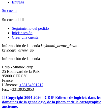
Entrega
Su cuenta
Su cuenta


Seguimiento del pedido
Iniciar sesión
Crear una cuenta
Información de la tienda
keyboard_arrow_down
keyboard_arrow_up
Información de la tienda
Cdip - Studio-Scrap
25 Boulevard de la Paix
95800 CERGY
France
Llámenos:
+33134391212
Fax:
+33139352853
© Copyright 2004-2026 - CDIP Editeur de logiciels dans les
domaines de la généalogie, de la photo et de la cartographie
ancienne.