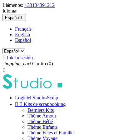
Llámenos:
+33134391212
Idioma:
Español

Français
English
Español

Iniciar sesión
shopping_cart
Carrito
(0)

Logiciel Studio-Scrap


Kits de scrapbooking
Derniers Kits
Thème Amour
Thème Bébé
Thème Enfants
Thème Fêtes et Famille
Thème Voyage