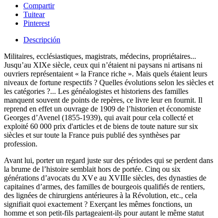
Compartir
Tuitear
Pinterest
Descripción
Militaires, ecclésiastiques, magistrats, médecins, propriétaires...
Jusqu’au XIXe siècle, ceux qui n’étaient ni paysans ni artisans ni
ouvriers représentaient « la France riche ». Mais quels étaient leurs
niveaux de fortune respectifs ? Quelles évolutions selon les siècles et
les catégories ?... Les généalogistes et historiens des familles
manquent souvent de points de repères, ce livre leur en fournit. Il
reprend en effet un ouvrage de 1909 de l’historien et économiste
Georges d’Avenel (1855-1939), qui avait pour cela collecté et
exploité 60 000 prix d'articles et de biens de toute nature sur six
siècles et sur toute la France puis publié des synthèses par
profession.
Avant lui, porter un regard juste sur des périodes qui se perdent dans
la brume de l’histoire semblait hors de portée. Cinq ou six
générations d’avocats du XV e au XVIIIe siècles, des dynasties de
capitaines d’armes, des familles de bourgeois qualifiés de rentiers,
des lignées de chirurgiens antérieures à la Révolution, etc., cela
signifiait quoi exactement ? Exerçant les mêmes fonctions, un
homme et son petit-fils partageaient-ils pour autant le même statut