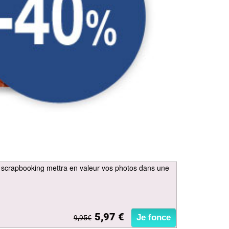
it de scrapbooking mettra en valeur vos photos dans une
5,97 €
Je fonce
9,95€