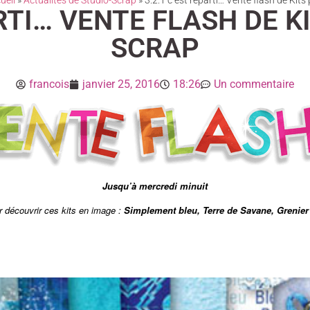
ueil
»
Actualités de Studio-Scrap
»
3.2.1 c’est reparti… Vente flash de Kit
ARTI… VENTE FLASH DE K
SCRAP
francois
janvier 25, 2016
18:26
Un commentaire
Jusqu’à mercredi minuit
r découvrir ces kits en image :
Simplement bleu, Terre de Savane, Grenie