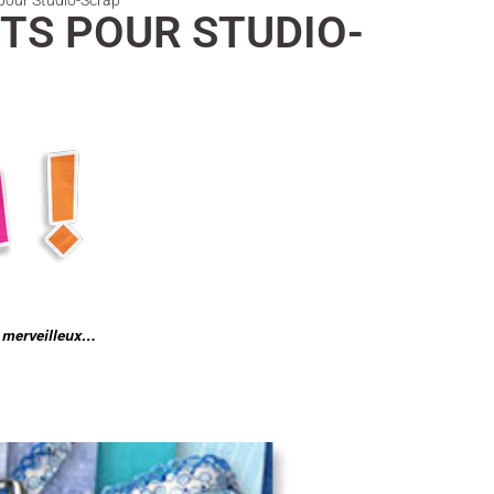
s pour Studio-Scrap
ITS POUR STUDIO-
r merveilleux…