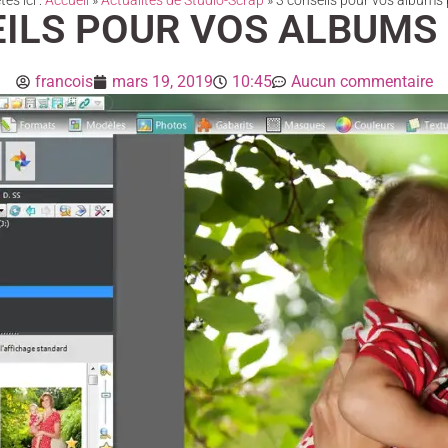
es ici :
Accueil
»
Actualités de Studio-Scrap
»
3 conseils pour vos albums
EILS POUR VOS ALBUMS
francois
mars 19, 2019
10:45
Aucun commentaire