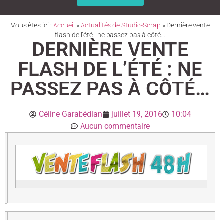
Vous êtes ici :
Accueil
»
Actualités de Studio-Scrap
»
Dernière vente
flash de l’été : ne passez pas à côté…
DERNIÈRE VENTE
FLASH DE L’ÉTÉ : NE
PASSEZ PAS À CÔTÉ…
Céline Garabédian
juillet 19, 2016
10:04
Aucun commentaire