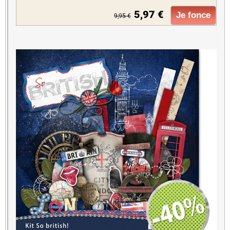
5,97 €
Je fonce
9,95 €