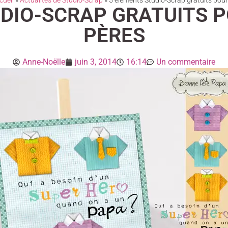
cueil
»
Actualités de Studio-Scrap
»
5 éléments Studio-Scrap gratuits pour 
DIO-SCRAP GRATUITS P
PÈRES
Anne-Noëlle
juin 3, 2014
16:14
Un commentaire