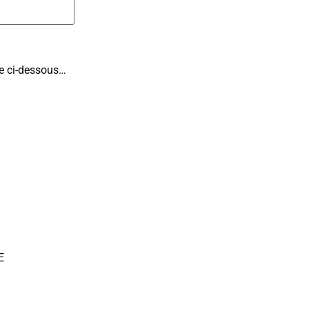
ite ci-dessous…
E