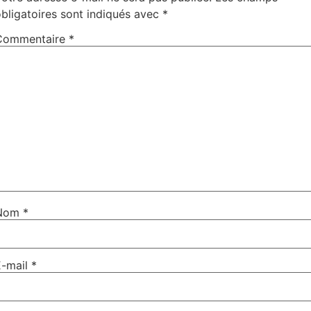
bligatoires sont indiqués avec
*
Commentaire
*
Nom
*
E-mail
*