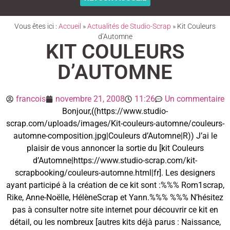
Vous êtes ici :
Accueil
»
Actualités de Studio-Scrap
»
Kit Couleurs
d’Automne
KIT COULEURS
D’AUTOMNE
francois
novembre 21, 2008
11:26
Un commentaire
Bonjour,((https://www.studio-
scrap.com/uploads/images/Kit-couleurs-automne/couleurs-
automne-composition.jpg|Couleurs d’Automne|R)) J’ai le
plaisir de vous annoncer la sortie du [kit Couleurs
d’Automne|https://www.studio-scrap.com/kit-
scrapbooking/couleurs-automne.html|fr]. Les designers
ayant participé à la création de ce kit sont :%%% Rom1scrap,
Rike, Anne-Noëlle, HélèneScrap et Yann.%%% %%% N’hésitez
pas à consulter notre site internet pour découvrir ce kit en
détail, ou les nombreux [autres kits déjà parus : Naissance,