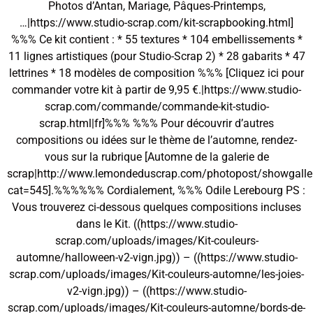
Photos d’Antan, Mariage, Pâques-Printemps,
…|https://www.studio-scrap.com/kit-scrapbooking.html]
%%% Ce kit contient : * 55 textures * 104 embellissements *
11 lignes artistiques (pour Studio-Scrap 2) * 28 gabarits * 47
lettrines * 18 modèles de composition %%% [Cliquez ici pour
commander votre kit à partir de 9,95 €.|https://www.studio-
scrap.com/commande/commande-kit-studio-
scrap.html|fr]%%% %%% Pour découvrir d’autres
compositions ou idées sur le thème de l’automne, rendez-
vous sur la rubrique [Automne de la galerie de
scrap|http://www.lemondeduscrap.com/photopost/showgalle
cat=545].%%%%%% Cordialement, %%% Odile Lerebourg PS :
Vous trouverez ci-dessous quelques compositions incluses
dans le Kit. ((https://www.studio-
scrap.com/uploads/images/Kit-couleurs-
automne/halloween-v2-vign.jpg)) – ((https://www.studio-
scrap.com/uploads/images/Kit-couleurs-automne/les-joies-
v2-vign.jpg)) – ((https://www.studio-
scrap.com/uploads/images/Kit-couleurs-automne/bords-de-