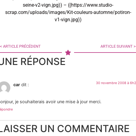
seine-v2-vign.jpg)) – ((https://www.studio-
scrap.com/uploads/images/Kit-couleurs-automne/potiron-
v1-vign.jpg))
< ARTICLE PRÉCÉDENT
ARTICLE SUIVANT >
UNE RÉPONSE
30 novembre 2008 à 6h
car
dit :
onjour, je souhaiterais avoir une mise à jour merci.
épondre
LAISSER UN COMMENTAIRE