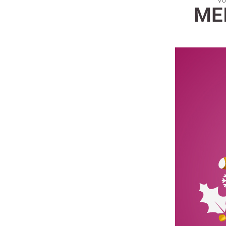
Vou
ME