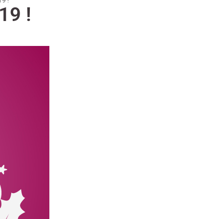
9 !
9 !