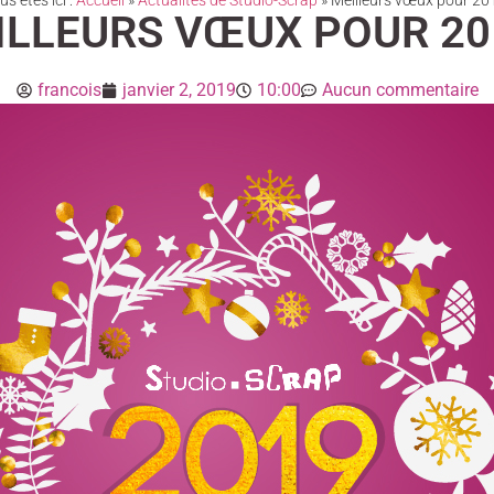
s êtes ici :
Accueil
»
Actualités de Studio-Scrap
»
Meilleurs vœux pour 201
ILLEURS VŒUX POUR 201
francois
janvier 2, 2019
10:00
Aucun commentaire