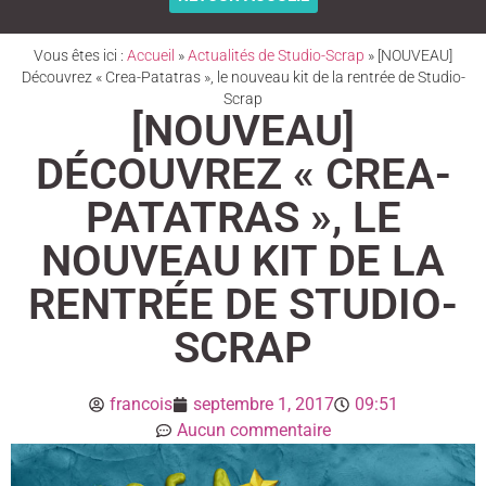
Vous êtes ici :
Accueil
»
Actualités de Studio-Scrap
»
[NOUVEAU]
Découvrez « Crea-Patatras », le nouveau kit de la rentrée de Studio-
Scrap
[NOUVEAU]
DÉCOUVREZ « CREA-
PATATRAS », LE
NOUVEAU KIT DE LA
RENTRÉE DE STUDIO-
SCRAP
francois
septembre 1, 2017
09:51
Aucun commentaire