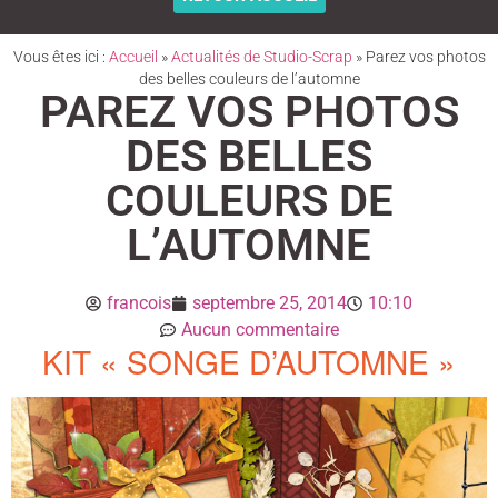
Vous êtes ici :
Accueil
»
Actualités de Studio-Scrap
»
Parez vos photos
des belles couleurs de l’automne
PAREZ VOS PHOTOS
DES BELLES
COULEURS DE
L’AUTOMNE
francois
septembre 25, 2014
10:10
Aucun commentaire
KIT « SONGE D’AUTOMNE »