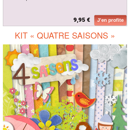
9,95 €
J’en profite
KIT « QUATRE SAISONS »