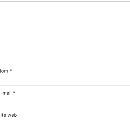
Nom
*
E-mail
*
Site web