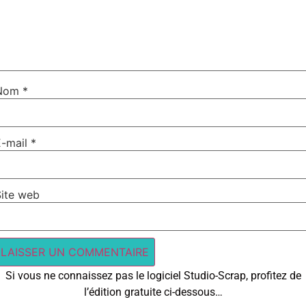
Nom
*
E-mail
*
Site web
Si vous ne connaissez pas le logiciel Studio-Scrap, profitez de
l’édition gratuite ci-dessous…