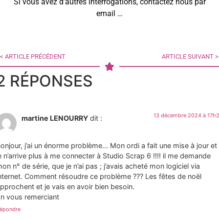
Si vous avez d’autres interrogations, contactez nous par
email …
< ARTICLE PRÉCÉDENT
ARTICLE SUIVANT >
2 RÉPONSES
13 décembre 2024 à 17h
martine LENOURRY
dit :
onjour, j’ai un énorme problème… Mon ordi a fait une mise à jour et
e n’arrive plus à me connecter à Studio Scrap 6 !!!! il me demande
on n° de série, que je n’ai pas ; j’avais acheté mon logiciel via
nternet. Comment résoudre ce problème ??? Les fêtes de noël
pprochent et je vais en avoir bien besoin.
n vous remerciant
épondre