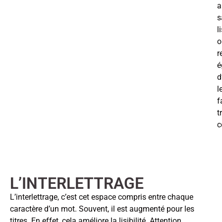
a
s
l
o
r
é
d
l
f
t
c
L’INTERLETTRAGE
L’interlettrage, c’est cet espace compris entre chaque
caractère d’un mot. Souvent, il est augmenté pour les
titres. En effet, cela améliore la lisibilité. Attention