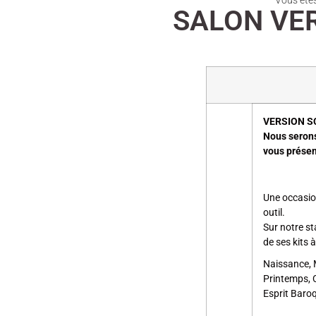
Vous êtes 
SALON VER
VERSION SCR
Nous serons
vous présen
Une occasio
outil.
Sur notre s
de ses kits 
Naissance, 
Printemps, C
Esprit Baro