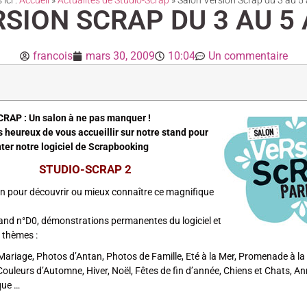
ici :
Accueil
»
Actualités de Studio-Scrap
»
Salon Version Scrap du 3 au 5 
SION SCRAP DU 3 AU 5 
francois
mars 30, 2009
10:04
Un commentaire
AP : Un salon à ne pas manquer !
 heureux de vous accueillir sur notre stand pour
ter notre logiciel de Scrapbooking
STUDIO-SCRAP 2
n pour découvrir ou mieux connaître ce magnifique
tand n°D0, démonstrations permanentes du logiciel et
à thèmes :
Mariage, Photos d’Antan, Photos de Famille, Eté à la Mer, Promenade à 
ouleurs d’Automne, Hiver, Noël, Fêtes de fin d’année, Chiens et Chats, Ann
que …