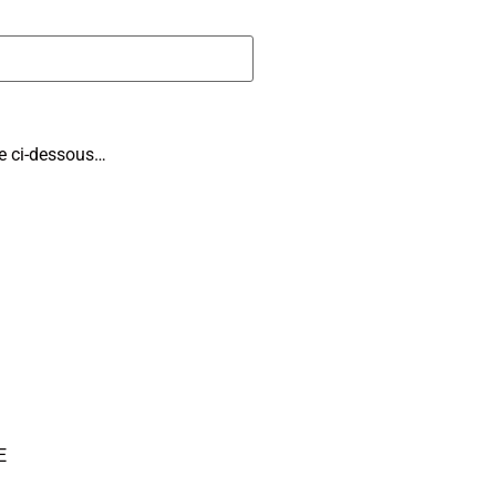
ite ci-dessous…
E