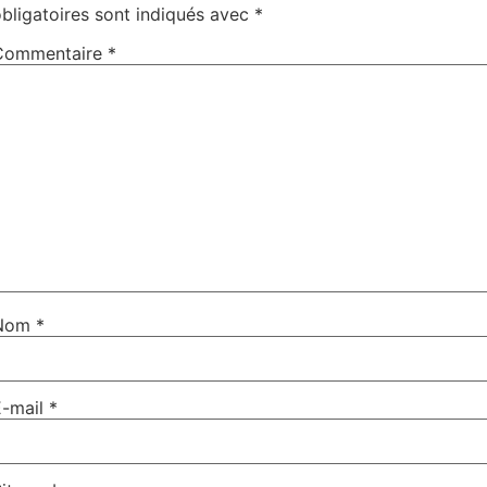
bligatoires sont indiqués avec
*
Commentaire
*
Nom
*
E-mail
*