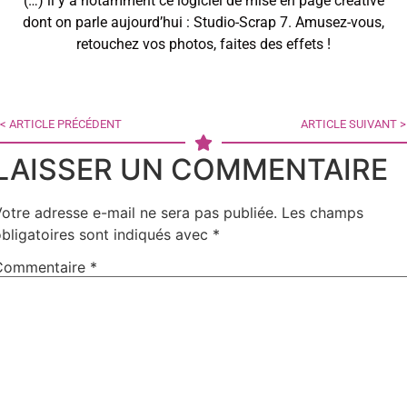
(…) il y a notamment ce logiciel de mise en page créative
dont on parle aujourd’hui : Studio-Scrap 7. Amusez-vous,
retouchez vos photos, faites des effets !
< ARTICLE PRÉCÉDENT
ARTICLE SUIVANT >
LAISSER UN COMMENTAIRE
otre adresse e-mail ne sera pas publiée.
Les champs
bligatoires sont indiqués avec
*
Commentaire
*