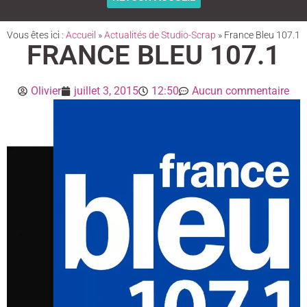
Vous êtes ici :
Accueil
»
Actualités de Studio-Scrap
»
France Bleu 107.1
FRANCE BLEU 107.1
Olivier
juillet 3, 2015
12:50
Aucun commentaire