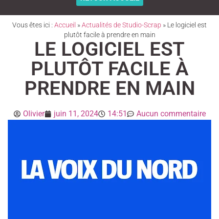
Vous êtes ici :
Accueil
»
Actualités de Studio-Scrap
»
Le logiciel est
plutôt facile à prendre en main
LE LOGICIEL EST
PLUTÔT FACILE À
PRENDRE EN MAIN
Olivier
juin 11, 2024
14:51
Aucun commentaire