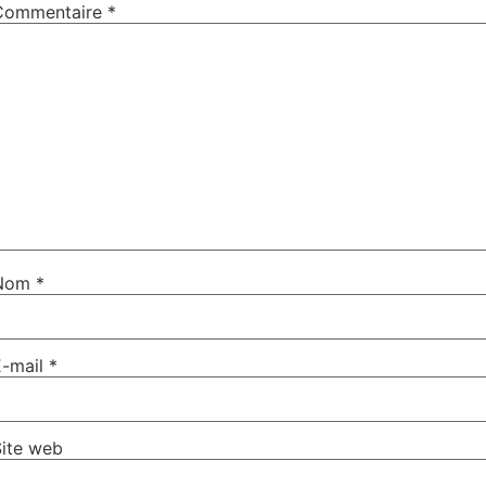
Commentaire
*
Nom
*
E-mail
*
Site web