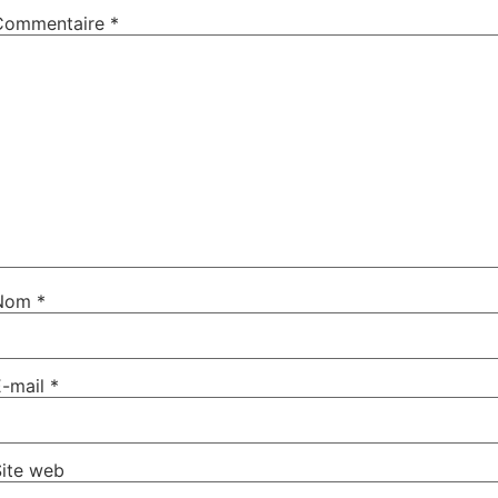
Commentaire
*
Nom
*
E-mail
*
Site web