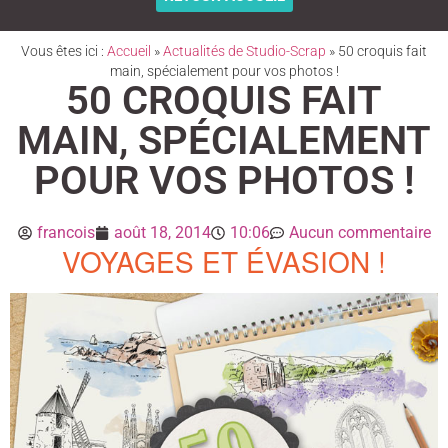
Vous êtes ici :
Accueil
»
Actualités de Studio-Scrap
»
50 croquis fait
main, spécialement pour vos photos !
50 CROQUIS FAIT
MAIN, SPÉCIALEMENT
POUR VOS PHOTOS !
francois
août 18, 2014
10:06
Aucun commentaire
VOYAGES ET ÉVASION !