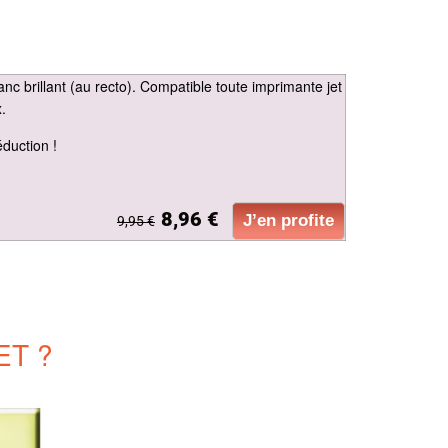
c brillant (au recto). Compatible toute imprimante jet
.
éduction !
8,96 €
J’en profite
9,95 €
ET ?