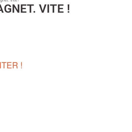
net. Vite !
GNET. VITE !
TER !