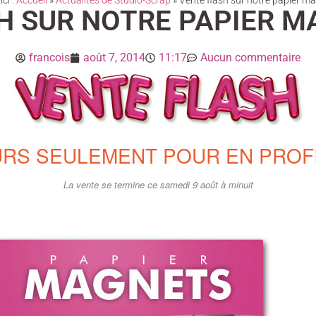
ci :
Accueil
»
Actualités de Studio-Scrap
»
Vente flash sur notre papier mag
 SUR NOTRE PAPIER MA
francois
août 7, 2014
11:17
Aucun commentaire
URS SEULEMENT POUR EN PROFI
La vente se termine ce samedi 9 août à minuit