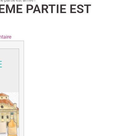
partie est arrivé !
EME PARTIE EST
taire
E