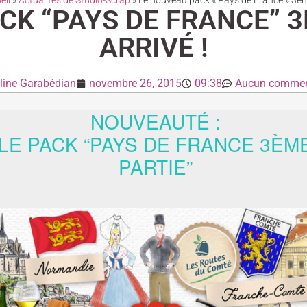
eil
»
Actualités de Studio-Scrap
»
Le nouveau pack « Pays de France » 3eme 
CK “PAYS DE FRANCE” 3
ARRIVÉ !
line Garabédian
novembre 26, 2015
09:38
Aucun commen
NOUVEAUTÉ :
LE PACK “PAYS DE FRANCE 3ÈM
PARTIE”