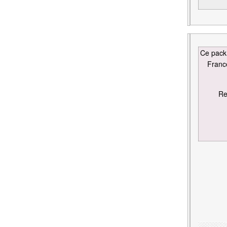
Ce pac
France
Re