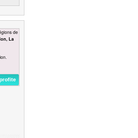
égions de
lon, La
ion.
profite