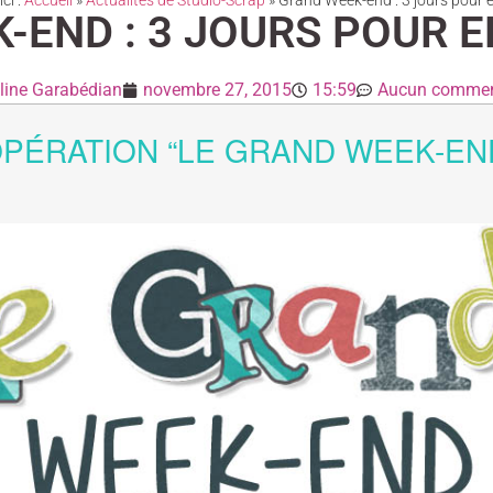
ci :
Accueil
»
Actualités de Studio-Scrap
»
Grand Week-end : 3 jours pour en
END : 3 JOURS POUR E
line Garabédian
novembre 27, 2015
15:59
Aucun commen
PÉRATION “LE GRAND WEEK-EN