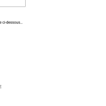
ite ci-dessous…
E