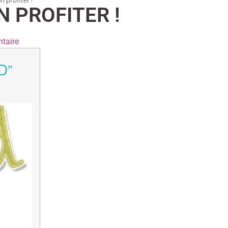
 profiter !
N PROFITER !
taire
D”