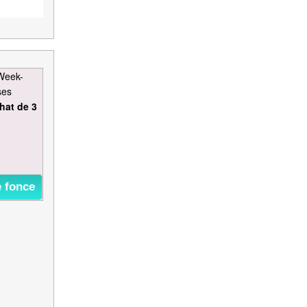
 Week-
ses
hat de 3
e fonce