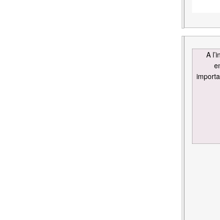
A l’
e
importa